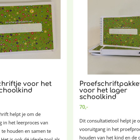
hriftje voor het
Proefschriftpakket
schoolkind
voor het lager
schoolkind
70,-
hrift helpt je om de
Dit consultatietool helpt je
 in het leerproces van
vooruitgang in het proefproc
j te houden en samen te
houden van het kind en de 
Het is ook dé ideale tool als