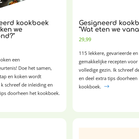
eerd kookboek
Gesigneerd kook
oken we
"Wat eten we van
nd?"
29,99
115 lekkere, gevarieerde en
koken een
gemakkelijke recepten voor
eurtenis! Doe het samen,
volledige gezin. Ik schreef d
stap en koken wordt
en deel extra tips doorheen
 k schreef de inleiding en
kookboek.
 tips doorheen het kookboek.