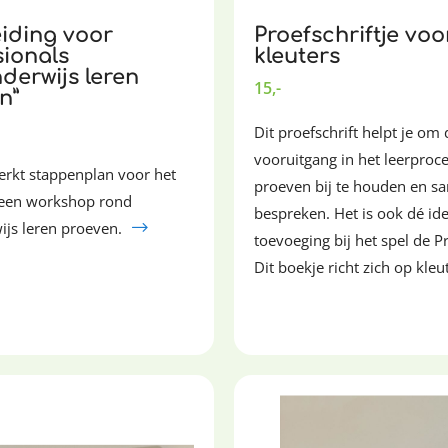
iding voor
Proefschriftje voo
sionals
kleuters
derwijs leren
15,-
n”
Dit proefschrift helpt je om 
vooruitgang in het leerproc
erkt stappenplan voor het
proeven bij te houden en s
 een workshop rond
bespreken. Het is ook dé ide
ijs leren proeven.
toevoeging bij het spel de P
Dit boekje richt zich op kleu