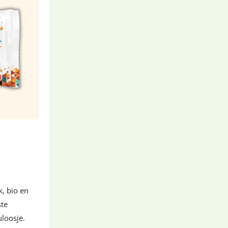
k, bio en
ste
uloosje.