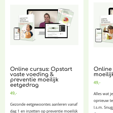
Online cursus: Opstart
Online
vaste voeding &
moeili
preventie moeilijk
49,-
eetgedrag
49,-
Alles wat 
opnieuw te
Gezonde eetgewoontes aanleren vanaf
I.s.m. Snu
dag 1 en inzetten op preventie moeilijk