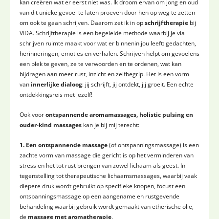
kan creëren wat er eerst niet was. Ik droom ervan om jong en oud
van dit unieke gevoel te laten proeven door hen op weg te zetten
om ook te gaan schrijven. Daarom zet ik in op
schrijftherapie
bij
VIDA. Schrijftherapie is een begeleide methode waarbij je via
schrijven ruimte maakt voor wat er binnenin jou leeft: gedachten,
herinneringen, emoties en verhalen. Schrijven helpt om gevoelens
een plek te geven, ze te verwoorden en te ordenen, wat kan
bijdragen aan meer rust, inzicht en zelfbegrip. Het is een vorm
van
innerlijke dialoog
: jij schrijft, jij ontdekt, jij groeit. Een echte
ontdekkingsreis met jezelf!
Ook voor
ontspannende aromamassages, holistic pulsing en
ouder-kind massages
kan je bij mij terecht:
1. Een ontspannende massage
(of ontspanningsmassage) is een
zachte vorm van massage die gericht is op het verminderen van
stress en het tot rust brengen van zowel lichaam als geest. In
tegenstelling tot therapeutische lichaamsmassages, waarbij vaak
diepere druk wordt gebruikt op specifieke knopen, focust een
ontspanningsmassage op een aangename en rustgevende
behandeling waarbij gebruik wordt gemaakt van etherische olie,
de
massage met aromatherapie
.