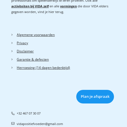
professionals om spelenderwijs te leren proeven. Ook alle
activiteiten bij VIDA zelf
en alle
vormingen
die door VIDA elders
gegeven worden, vind je hier terug.
Algemene voorwaarden
Privacy
Disclaimer
Garantie & defecten
Herroeping (14 dagen bedenktijd)
Plan je afspraak
+32 467 07 30 07
vidapositiefvoeden@gmail.com