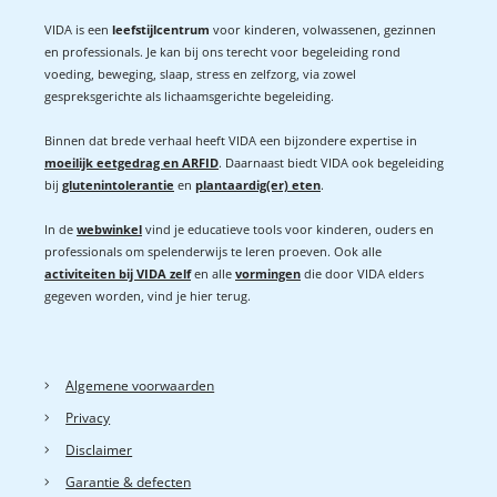
VIDA is een
leefstijlcentrum
voor kinderen, volwassenen, gezinnen
en professionals. Je kan bij ons terecht voor begeleiding rond
voeding, beweging, slaap, stress en zelfzorg, via zowel
gespreksgerichte als lichaamsgerichte begeleiding.
Binnen dat brede verhaal heeft VIDA een bijzondere expertise in
moeilijk eetgedrag en ARFID
. Daarnaast biedt VIDA ook begeleiding
bij
glutenintolerantie
en
plantaardig(er) eten
.
In de
webwinkel
vind je educatieve tools voor kinderen, ouders en
professionals om spelenderwijs te leren proeven. Ook alle
activiteiten bij VIDA zelf
en alle
vormingen
die door VIDA elders
gegeven worden, vind je hier terug.
Algemene voorwaarden
Privacy
Disclaimer
Garantie & defecten