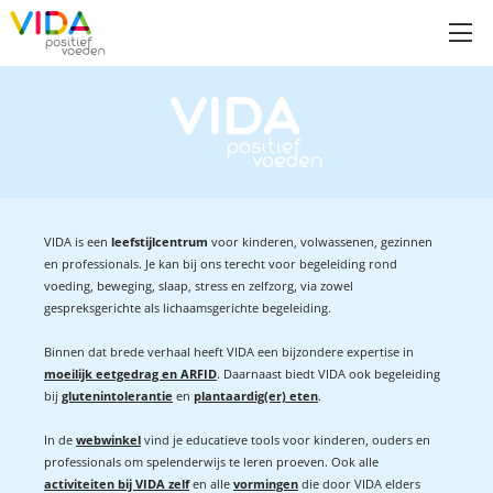
VIDA is een
leefstijlcentrum
voor kinderen, volwassenen, gezinnen
en professionals. Je kan bij ons terecht voor begeleiding rond
voeding, beweging, slaap, stress en zelfzorg, via zowel
gespreksgerichte als lichaamsgerichte begeleiding.
Binnen dat brede verhaal heeft VIDA een bijzondere expertise in
moeilijk eetgedrag en ARFID
. Daarnaast biedt VIDA ook begeleiding
bij
glutenintolerantie
en
plantaardig(er) eten
.
In de
webwinkel
vind je educatieve tools voor kinderen, ouders en
professionals om spelenderwijs te leren proeven. Ook alle
activiteiten bij VIDA zelf
en alle
vormingen
die door VIDA elders